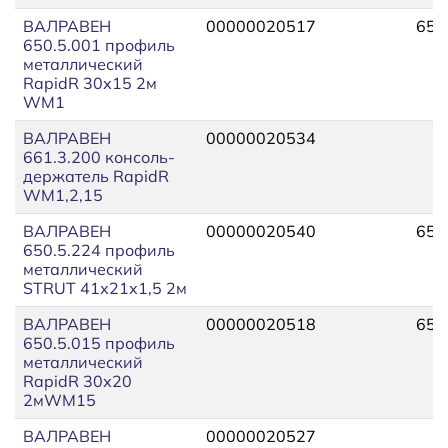
ВАЛРАВЕН
00000020517
650
650.5.001 профиль
металлический
RapidR 30х15 2м
WM1
ВАЛРАВЕН
00000020534
661.3.200 консоль-
держатель RapidR
WM1,2,15
ВАЛРАВЕН
00000020540
650
650.5.224 профиль
металлический
STRUT 41х21х1,5 2м
ВАЛРАВЕН
00000020518
650
650.5.015 профиль
металлический
RapidR 30х20
2мWM15
ВАЛРАВЕН
00000020527