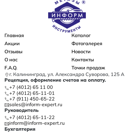
Основная навигация
Главная
Каталог
Акции
Фотогалерея
Отзывы
Новости
О нас
Контакты
F.A.Q.
Точки продаж
г. Калининград, ул. Александра Суворова, 125 А
Рецепция, оформление счетов на оплату.
+7 (4012) 65 11 00
+7 (4012) 65-11-01
+7 (911) 450-65-22
sales@inform-expert.ru
Руководитель
+7 (4012) 65-11-22
inform@inform-expert.ru
Бухгалтерия