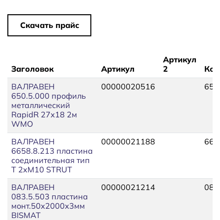
Скачать прайс
Артикул
Заголовок
Артикул
2
Код
ВАЛРАВЕН
00000020516
650
650.5.000 профиль
металлический
RapidR 27х18 2м
WMO
ВАЛРАВЕН
00000021188
665
6658.8.213 пластина
соединительная тип
T 2xM10 STRUT
ВАЛРАВЕН
00000021214
083
083.5.503 пластина
монт.50х2000х3мм
BISMAT