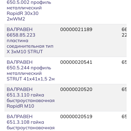
650.5.002 профиль
металлический
RapidR 30х30
2мWM2
ВАЛРАВЕН
00000021189
665
6658.85.223
223
пластина
соединительная тип
X 3xM10 STRUT
ВАЛРАВЕН
00000020541
650
650.5.244 профиль
металлический
STRUT 41х41х1,5 2м
ВАЛРАВЕН
00000020520
651
651.3.110 гайка
быстроустановочная
RapidR М10
ВАЛРАВЕН
00000020519
651
651.3.108 гайка
быстроустановочная