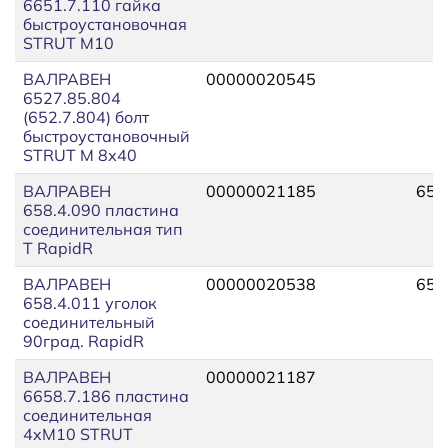
6651.7.110 гайка
быстроустановочная
STRUT М10
ВАЛРАВЕН
00000020545
6527.85.804
(652.7.804) болт
быстроустановочный
STRUT М 8х40
ВАЛРАВЕН
00000021185
658
658.4.090 пластина
соединительная тип
T RapidR
ВАЛРАВЕН
00000020538
658
658.4.011 уголок
соединительный
90град. RapidR
ВАЛРАВЕН
00000021187
6658.7.186 пластина
соединительная
4xM10 STRUT