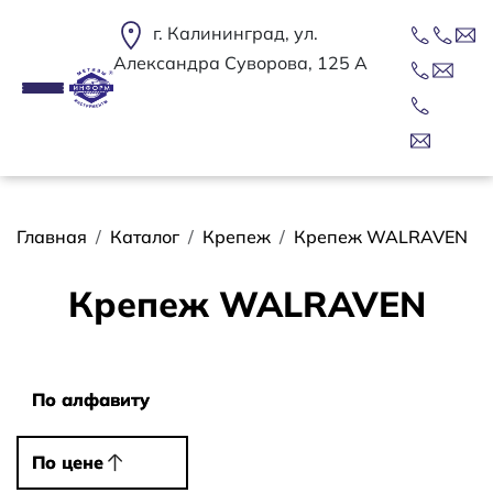
Перейти к основному содержанию
г. Калининград, ул.
Александра Суворова, 125 А
Строка навигации
Главная
Каталог
Крепеж
Крепеж WALRAVEN
Крепеж WALRAVEN
Сортировать
По алфавиту
По алфавиту
По цене
По цене