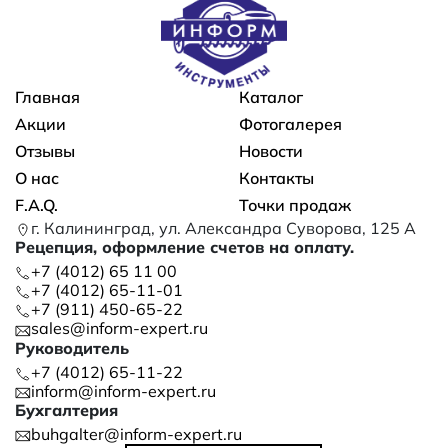
Основная навигация
Главная
Каталог
Акции
Фотогалерея
Отзывы
Новости
О нас
Контакты
F.A.Q.
Точки продаж
г. Калининград, ул. Александра Суворова, 125 А
Рецепция, оформление счетов на оплату.
+7 (4012) 65 11 00
+7 (4012) 65-11-01
+7 (911) 450-65-22
sales@inform-expert.ru
Руководитель
+7 (4012) 65-11-22
inform@inform-expert.ru
Бухгалтерия
buhgalter@inform-expert.ru