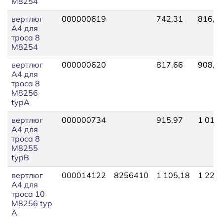
М8254
вертлюг
000000619
742,31
816,4
A4 для
троса 8
М8254
вертлюг
000000620
817,66
908,5
A4 для
троса 8
М8256
typA
вертлюг
000000734
915,97
1 017
A4 для
троса 8
М8255
typB
вертлюг
000014122
8256410
1 105,18
1 227
A4 для
троса 10
М8256 typ
A