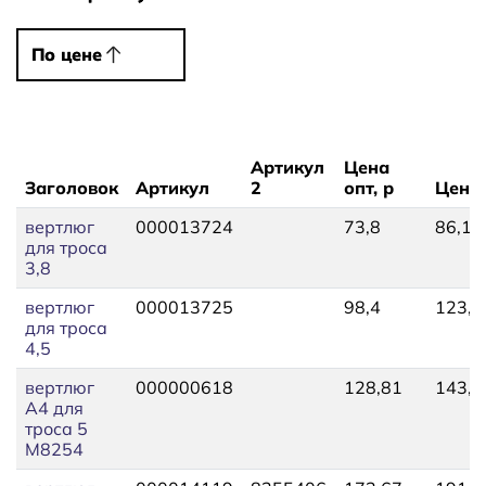
По цене
По цене
Артикул
Цена
Заголовок
Артикул
2
опт, р
Цена,
вертлюг
000013724
73,8
86,10
для троса
3,8
вертлюг
000013725
98,4
123,0
для троса
4,5
вертлюг
000000618
128,81
143,1
A4 для
троса 5
М8254