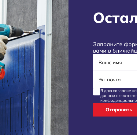
Остал
Заполните форм
вами в ближай
Имя
E-mail
Я даю согласие н
данных
в соответс
конфиденциально
Отправить