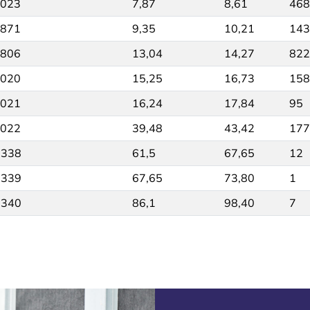
023
7,87
8,61
468
871
9,35
10,21
143
806
13,04
14,27
822
020
15,25
16,73
158
021
16,24
17,84
95
022
39,48
43,42
177
0338
61,5
67,65
12
0339
67,65
73,80
1
0340
86,1
98,40
7