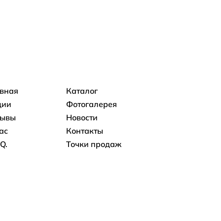
овная навигация
авная
Каталог
ции
Фотогалерея
зывы
Новости
ас
Контакты
.Q.
Точки продаж