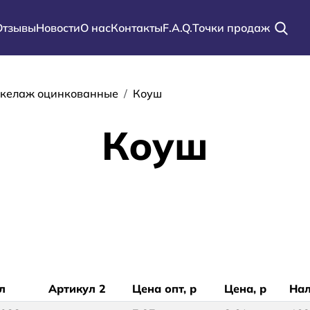
Отзывы
Новости
О нас
Контакты
F.A.Q.
Точки продаж
ации
келаж оцинкованные
Коуш
Коуш
л
Артикул 2
Цена опт, р
Цена, р
На