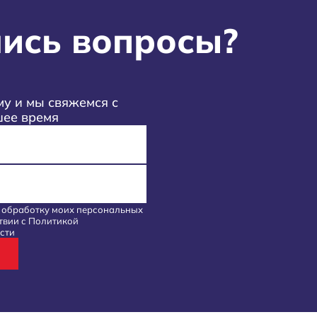
ись вопросы?
у и мы свяжемся с
шее время
а обработку моих
персональных
твии с
Политикой
сти