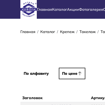
Перейти к основному содержанию
Основная навигация
Главная
Каталог
Акции
Фотогалерея
Строка навиг
Главная
Каталог
Крепеж
Такелаж
Та
Сортировать
По алфавиту
По алфавиту
По цене
По цене
Заголовок
Артику