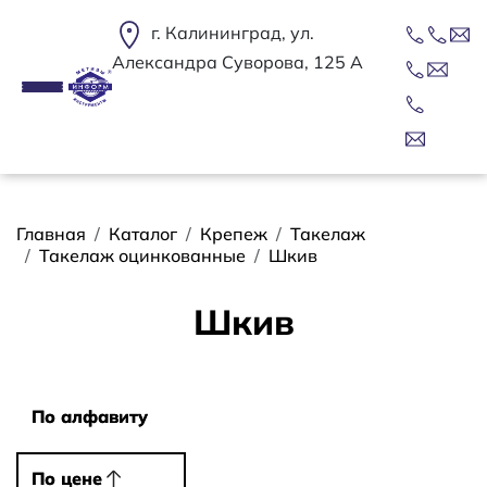
Перейти к основному содержанию
г. Калининград, ул.
Александра Суворова, 125 А
Строка навигации
Главная
Каталог
Крепеж
Такелаж
Такелаж оцинкованные
Шкив
Шкив
Сортировать
По алфавиту
По алфавиту
По цене
По цене