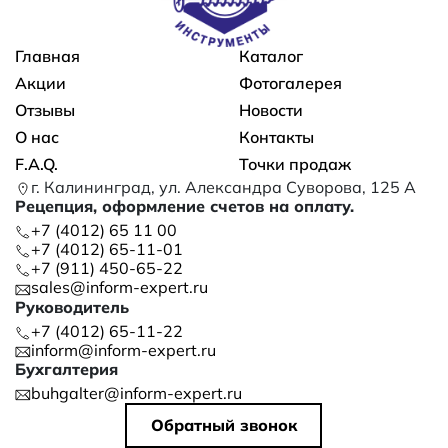
Основная навигация
Главная
Каталог
Акции
Фотогалерея
Отзывы
Новости
О нас
Контакты
F.A.Q.
Точки продаж
г. Калининград, ул. Александра Суворова, 125 А
Рецепция, оформление счетов на оплату.
+7 (4012) 65 11 00
+7 (4012) 65-11-01
+7 (911) 450-65-22
sales@inform-expert.ru
Руководитель
+7 (4012) 65-11-22
inform@inform-expert.ru
Бухгалтерия
buhgalter@inform-expert.ru
Обратный звонок