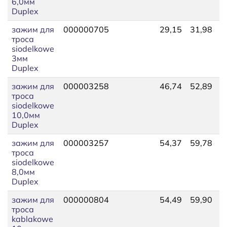
6,0мм
Duplex
зажим для
000000705
29,15
31,98
3
троса
siodelkowe
3мм
Duplex
зажим для
000003258
46,74
52,89
8
троса
siodelkowe
10,0мм
Duplex
зажим для
000003257
54,37
59,78
2
троса
siodelkowe
8,0мм
Duplex
зажим для
000000804
54,49
59,90
5
троса
kablakowe