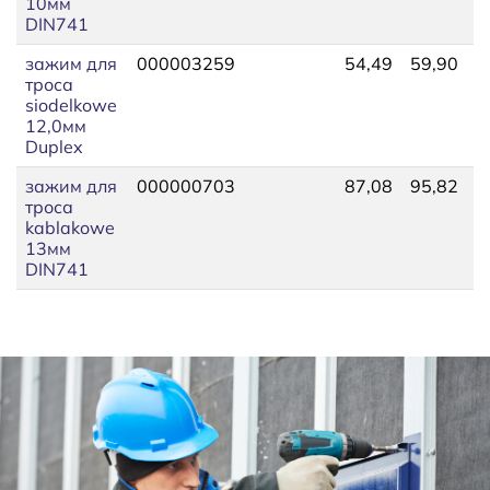
10мм
DIN741
зажим для
000003259
54,49
59,90
9
троса
siodelkowe
12,0мм
Duplex
зажим для
000000703
87,08
95,82
1
троса
kablakowe
13мм
DIN741