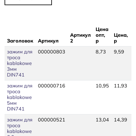
Цена
Артикул
опт,
Цена,
Заголовок
Артикул
2
р
р
Н
зажим для
000000803
8,73
9,59
6
троса
kablakowe
3мм
DIN741
зажим для
000000716
10,95
11,93
2
троса
kablakowe
5мм
DIN741
зажим для
000000521
13,04
14,39
3
троса
kablakowe