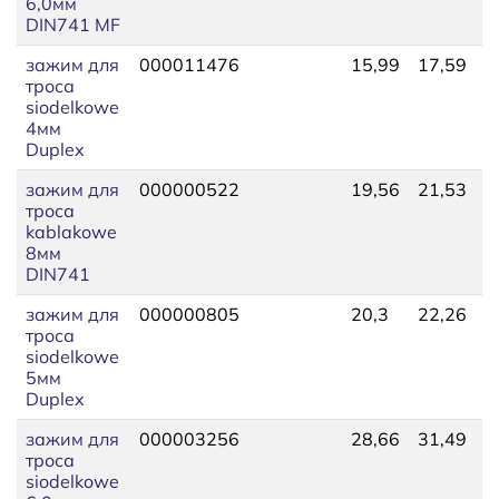
6,0мм
DIN741 MF
зажим для
000011476
15,99
17,59
1
троса
siodelkowe
4мм
Duplex
зажим для
000000522
19,56
21,53
9
троса
kablakowe
8мм
DIN741
зажим для
000000805
20,3
22,26
6
троса
siodelkowe
5мм
Duplex
зажим для
000003256
28,66
31,49
7
троса
siodelkowe