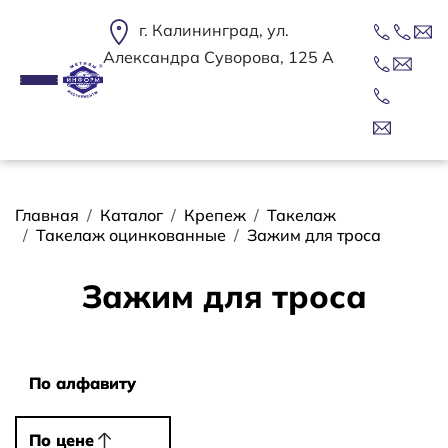
Перейти к основному содержанию
г. Калининград, ул.
Александра Суворова, 125 А
Строка навигации
Главная
Каталог
Крепеж
Такелаж
Такелаж оцинкованные
Зажим для троса
Зажим для троса
Сортировать
По алфавиту
По алфавиту
По цене
По цене