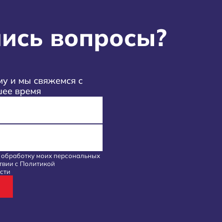
ись вопросы?
у и мы свяжемся с
шее время
а обработку моих
персональных
твии с
Политикой
сти