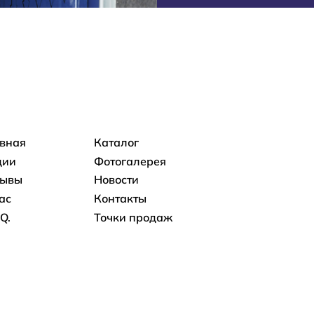
овная навигация
авная
Каталог
ции
Фотогалерея
зывы
Новости
ас
Контакты
.Q.
Точки продаж