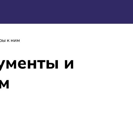
ры к ним
ументы и
им