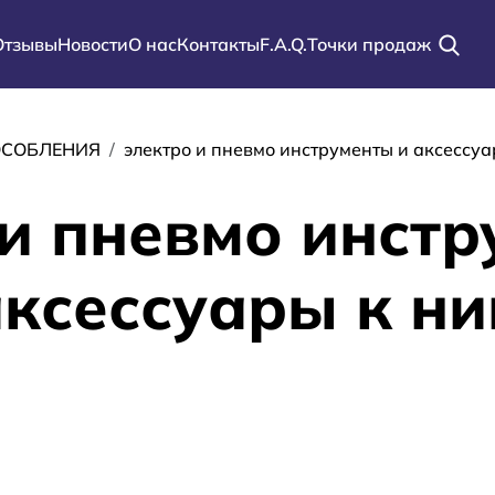
Отзывы
Новости
О нас
Контакты
F.A.Q.
Точки продаж
ации
ОСОБЛЕНИЯ
электро и пневмо инструменты и аксессуа
 и пневмо инстр
ксессуары к н