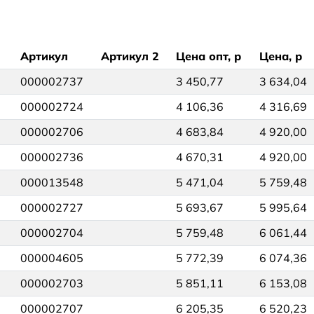
Артикул
Артикул 2
Цена опт, р
Цена, р
000002737
3 450,77
3 634,04
000002724
4 106,36
4 316,69
000002706
4 683,84
4 920,00
000002736
4 670,31
4 920,00
000013548
5 471,04
5 759,48
000002727
5 693,67
5 995,64
000002704
5 759,48
6 061,44
000004605
5 772,39
6 074,36
000002703
5 851,11
6 153,08
000002707
6 205,35
6 520,23