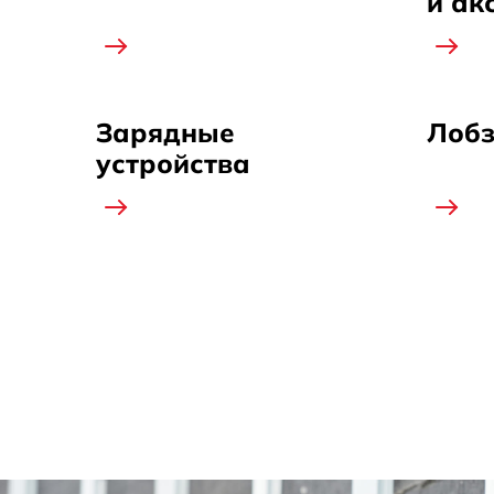
и ак
Зарядные
Лобз
устройства
Нумерация страниц