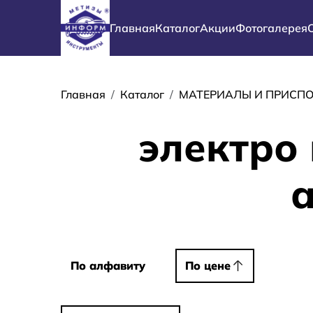
Перейти к основному содержанию
Основная навигация
Главная
Каталог
Акции
Фотогалерея
Строка навиг
Главная
Каталог
МАТЕРИАЛЫ И ПРИСП
электро
а
Сортировать
По алфавиту
По алфавиту
По цене
По цене