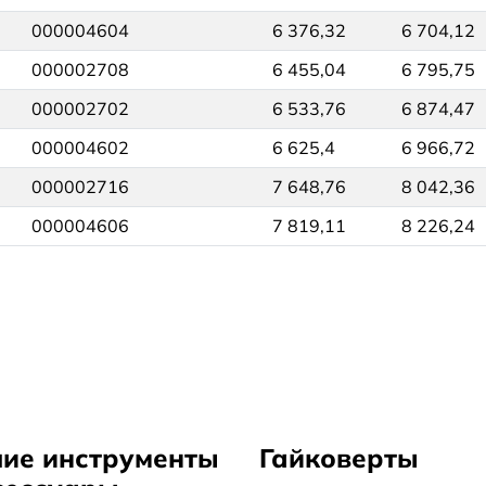
000004604
6 376,32
6 704,12
000002708
6 455,04
6 795,75
000002702
6 533,76
6 874,47
000004602
6 625,4
6 966,72
000002716
7 648,76
8 042,36
000004606
7 819,11
8 226,24
ие инструменты
Гайковерты