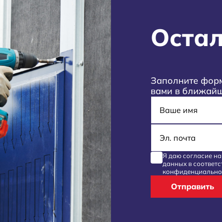
Остал
Заполните форм
вами в ближай
Имя
E-mail
Я даю согласие н
данных
в соответс
конфиденциально
Отправить