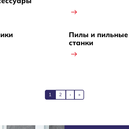
сессуары
ики
Пилы и пильные
станки
Текущая страница
Page
Следующая страница
Последняя страница
1
2
›
»