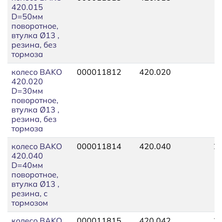
420.015
D=50мм
поворотное,
втулка Ø13 ,
резина, без
тормоза
колесо BAKO
000011812
420.020
1
420.020
D=30мм
поворотное,
втулка Ø13 ,
резина, без
тормоза
колесо BAKO
000011814
420.040
2
420.040
D=40мм
поворотное,
втулка Ø13 ,
резина, с
тормозом
колесо BAKO
000011815
420.042
2