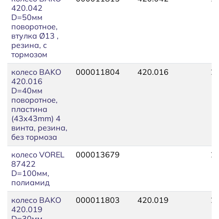
420.042
D=50мм
поворотное,
втулка Ø13 ,
резина, с
тормозом
колесо BAKO
000011804
420.016
2
420.016
D=40мм
поворотное,
пластина
(43x43mm) 4
винта, резина,
без тормоза
колесо VOREL
000013679
2
87422
D=100мм,
полиамид
колесо BAKO
000011803
420.019
2
420.019
D=30мм