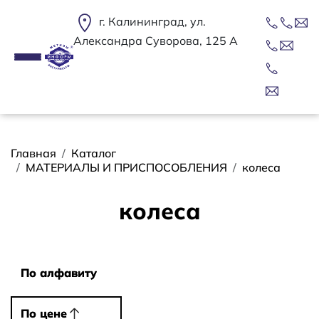
Перейти к основному содержанию
г. Калининград, ул.
Александра Суворова, 125 А
Строка навигации
Главная
Каталог
МАТЕРИАЛЫ И ПРИСПОСОБЛЕНИЯ
колеса
колеса
Сортировать
По алфавиту
По алфавиту
По цене
По цене