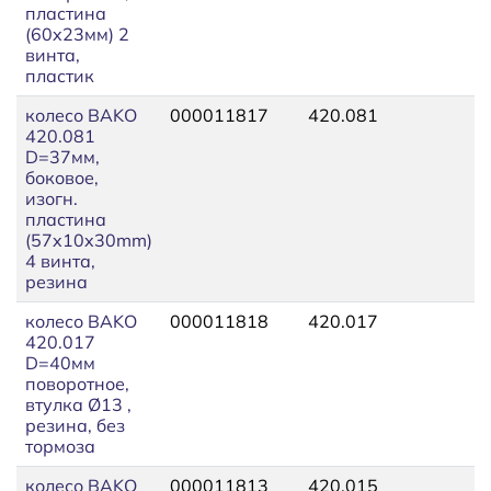
пластина
(60x23мм) 2
винта,
пластик
колесо BAKO
000011817
420.081
1
420.081
D=37мм,
боковое,
изогн.
пластина
(57x10x30mm)
4 винта,
резина
колесо BAKO
000011818
420.017
1
420.017
D=40мм
поворотное,
втулка Ø13 ,
резина, без
тормоза
колесо BAKO
000011813
420.015
1