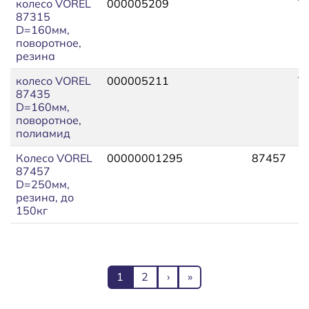
колесо VOREL
000005209
7
87315
D=160мм,
поворотное,
резина
колесо VOREL
000005211
7
87435
D=160мм,
поворотное,
полиамид
Колесо VOREL
00000001295
87457
87457
D=250мм,
резина, до
150кг
Нумерация страниц
Текущая страница
Page
Следующая страница
Последняя страница
1
2
›
»