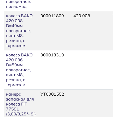
поворотное,
полиамид
колесо BAKO
000011809
420.008
2
420.008
D=40мм
поворотное,
винт М8,
резина, с
тормозом
колесо BAKO
000013310
3
420.036
D=50мм
поворотное,
винт М8,
резина, с
тормозом
камера
УТ0001552
3
запасная для
колеса FIT
77581
(3,00/3,25"- 8')