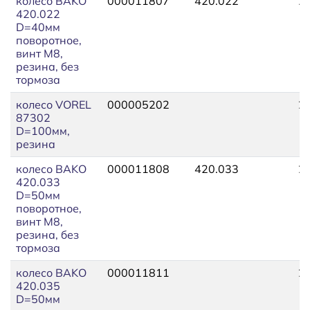
колесо BAKO
000011807
420.022
2
420.022
D=40мм
поворотное,
винт М8,
резина, без
тормоза
колесо VOREL
000005202
2
87302
D=100мм,
резина
колесо BAKO
000011808
420.033
2
420.033
D=50мм
поворотное,
винт М8,
резина, без
тормоза
колесо BAKO
000011811
2
420.035
D=50мм