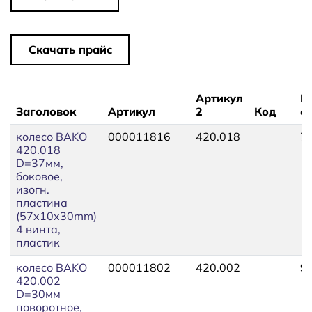
Скачать прайс
Артикул
Ц
Заголовок
Артикул
2
Код
оп
колесо BAKO
000011816
420.018
7
420.018
D=37мм,
боковое,
изогн.
пластина
(57x10x30mm)
4 винта,
пластик
колесо BAKO
000011802
420.002
9
420.002
D=30мм
поворотное,