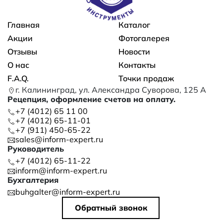
Основная навигация
Главная
Каталог
Акции
Фотогалерея
Отзывы
Новости
О нас
Контакты
F.A.Q.
Точки продаж
г. Калининград, ул. Александра Суворова, 125 А
Рецепция, оформление счетов на оплату.
+7 (4012) 65 11 00
+7 (4012) 65-11-01
+7 (911) 450-65-22
sales@inform-expert.ru
Руководитель
+7 (4012) 65-11-22
inform@inform-expert.ru
Бухгалтерия
buhgalter@inform-expert.ru
Обратный звонок