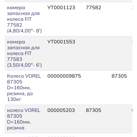
камера
УТ0001123
77582
3
запасная для
колеса FIT
77582
(4,80/4,00"- 8')
камера
УТ0001553
3
запасная для
колеса FIT
77583
(3,50/4,00"- 6')
Колесо VOREL
00000009875
87305
87305
D=160мм,
резина, до
130кг
колесо VOREL
000005203
87305
6
87305
D=160мм,
резина