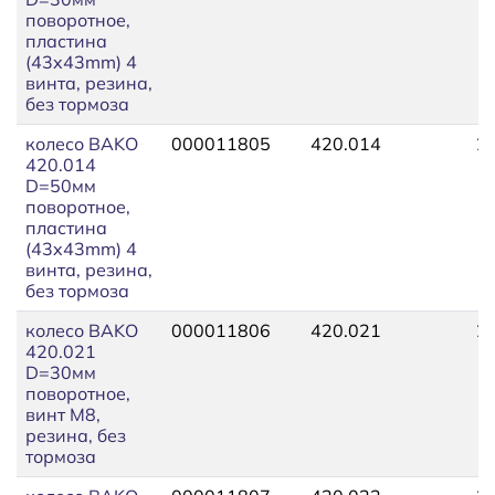
поворотное,
пластина
(43x43mm) 4
винта, резина,
без тормоза
колесо BAKO
000011805
420.014
2
420.014
D=50мм
поворотное,
пластина
(43x43mm) 4
винта, резина,
без тормоза
колесо BAKO
000011806
420.021
2
420.021
D=30мм
поворотное,
винт М8,
резина, без
тормоза