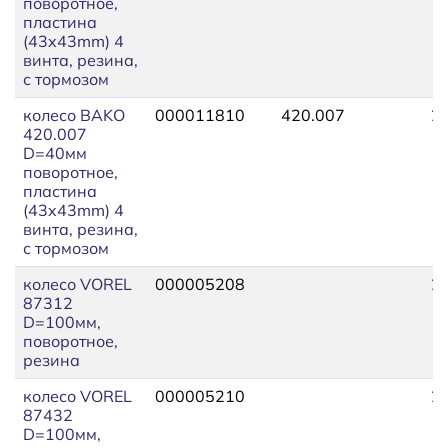
поворотное,
пластина
(43x43mm) 4
винта, резина,
с тормозом
колесо BAKO
000011810
420.007
2
420.007
D=40мм
поворотное,
пластина
(43x43mm) 4
винта, резина,
с тормозом
колесо VOREL
000005208
2
87312
D=100мм,
поворотное,
резина
колесо VOREL
000005210
2
87432
D=100мм,