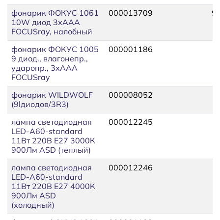
фонарик ФОКУС 1061
000013709
9
10W диод 3хААА
FOCUSray, налобный
фонарик ФОКУС 1005
000001186
1
9 диод., влагонепр.,
ударопр., 3хААА
FOCUSray
фонарик WILDWOLF
000008052
1
(9lдиодов/3R3)
лампа светодиодная
000012245
1
LED-A60-standard
11Вт 220В E27 3000К
900Лм ASD (теплый)
лампа светодиодная
000012246
1
LED-A60-standard
11Вт 220В E27 4000К
900Лм ASD
(холодный)