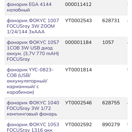
фонарик EGA 4144
000011412
3
налобный
фонарик ФОКУС 1007
УТ0002543
628731
4
FOCUSray 3W ZOOM
1/24/144 3хААА
фонарик ФОКУС 1057
000001184
1057
4
1COB 3W USB диод
аккум. (3,7V 770 mAH)
FOCUSray
фонарик YYC-0823-
УТ0001814
5
COB (USB/
аккумуляторный/
карманный/ с
карабином)
фонарик ФОКУС 1040
УТ0002546
628755
4
FOCUSray 3W 1/72
кемпинговый фонарь
фонарик ФОКУС 1053
УТ0002592
890279
5
FOCUSray 1316 акк