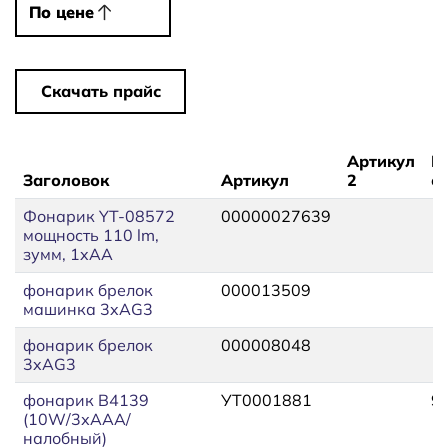
По цене
По цене
Скачать прайс
Артикул
Ц
Заголовок
Артикул
2
оп
Фонарик YT-08572
00000027639
мощность 110 lm,
зумм, 1xAA
фонарик брелок
000013509
1
машинка 3xAG3
фонарик брелок
000008048
1
3xAG3
фонарик B4139
УТ0001881
9
(10W/3хААА/
налобный)