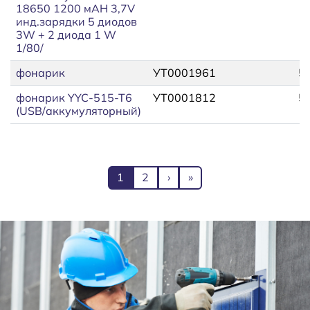
18650 1200 мАН 3,7V
инд.зарядки 5 диодов
3W + 2 диода 1 W
1/80/
фонарик
УТ0001961
5
фонарик YYC-515-T6
УТ0001812
5
(USB/аккумуляторный)
Нумерация страниц
Текущая страница
Page
Следующая страница
Последняя страница
1
2
›
»