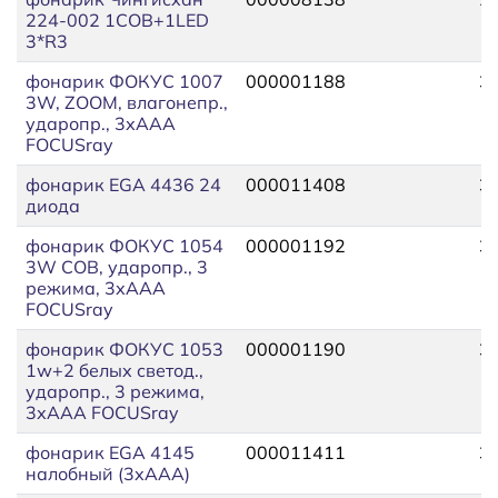
224-002 1COB+1LED
3*R3
фонарик ФОКУС 1007
000001188
3
3W, ZOOM, влагонепр.,
ударопр., 3хААА
FOCUSray
фонарик EGA 4436 24
000011408
3
диода
фонарик ФОКУС 1054
000001192
3
3W COB, ударопр., 3
режима, 3хААА
FOCUSray
фонарик ФОКУС 1053
000001190
3
1w+2 белых светод.,
ударопр., 3 режима,
3хААА FOCUSray
фонарик EGA 4145
000011411
3
налобный (3хААА)