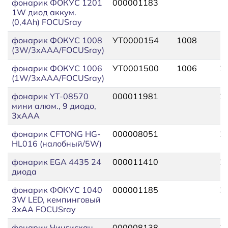
фонарик ФОКУС 1201
000001183
1
1W диод аккум.
(0,4Ah) FOCUSray
фонарик ФОКУС 1008
УТ0000154
1008
1
(3W/3хААА/FOCUSray)
фонарик ФОКУС 1006
УТ0001500
1006
2
(1W/3хААА/FOCUSray)
фонарик YT-08570
000011981
2
мини алюм., 9 диодо,
3xAAA
фонарик CFTONG HG-
000008051
2
HL016 (налобный/5W)
фонарик EGA 4435 24
000011410
2
диода
фонарик ФОКУС 1040
000001185
3
3W LED, кемпинговый
3хАА FOCUSray
фонарик Чингисхан
000008138
2