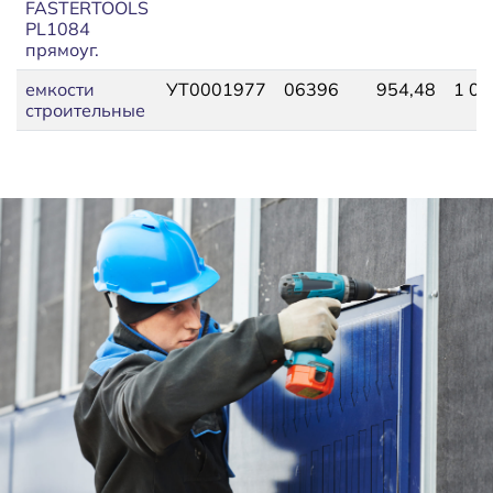
FASTERTOOLS
PL1084
прямоуг.
емкости
УТ0001977
06396
954,48
1 04
строительные