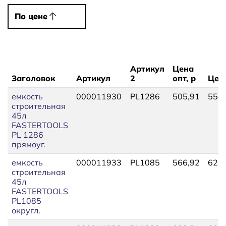
По цене
По цене
Артикул
Цена
Заголовок
Артикул
2
опт, р
Цена
емкость
000011930
PL1286
505,91
556,
строительная
45л
FASTERTOOLS
PL 1286
прямоуг.
емкость
000011933
PL1085
566,92
623,
строительная
45л
FASTERTOOLS
PL1085
округл.