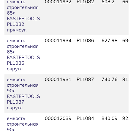
емкость
000011932
PL1082
608,2
669,
строительная
65л
FASTERTOOLS
PL1082
прямоуг.
емкость
000011934
PL1086
627,98
690,
строительная
65л
FASTERTOOLS
PL1086
округл.
емкость
000011931
PL1087
740,76
814,
строительная
90л
FASTERTOOLS
PL1087
округл.
емкость
000012039
PL1084
840,09
923,
строительная
90л