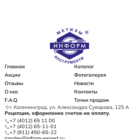
Основная навигация
Главная
Каталог
Акции
Фотогалерея
Отзывы
Новости
О нас
Контакты
F.A.Q.
Точки продаж
г. Калининград, ул. Александра Суворова, 125 А
Рецепция, оформление счетов на оплату.
+7 (4012) 65 11 00
+7 (4012) 65-11-01
+7 (911) 450-65-22
sales@inform-expert.ru