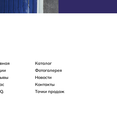
овная навигация
авная
Каталог
ции
Фотогалерея
зывы
Новости
ас
Контакты
.Q.
Точки продаж