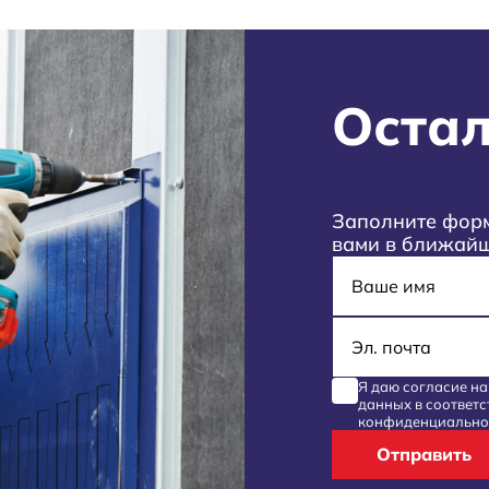
Остал
Заполните форм
вами в ближай
Имя
E-mail
Я даю согласие н
данных
в соответс
конфиденциально
Отправить