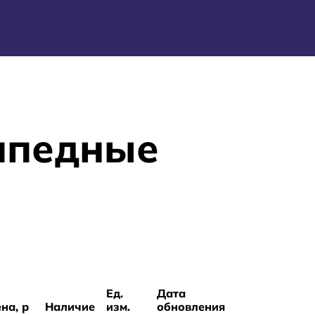
ипедные
Ед.
Дата
на, р
Наличие
изм.
обновления