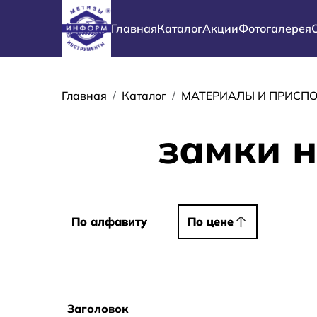
Перейти к основному содержанию
Основная навигация
Главная
Каталог
Акции
Фотогалерея
Строка навиг
Главная
Каталог
МАТЕРИАЛЫ И ПРИСП
замки 
Сортировать
По алфавиту
По алфавиту
По цене
По цене
Заголовок