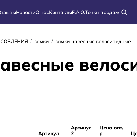
Отзывы
Новости
О нас
Контакты
F.A.Q.
Точки продаж
ации
ОСОБЛЕНИЯ
замки
замки навесные велосипедные
навесные велос
Артикул
Цена опт,
Артикул
2
р
Це