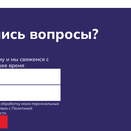
ись вопросы?
у и мы свяжемся с
шее время
а обработку моих
персональных
твии с
Политикой
сти