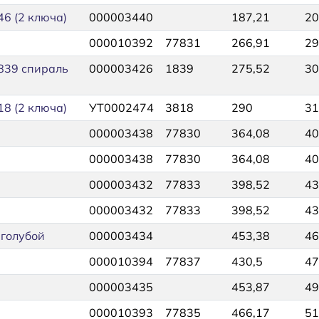
6 (2 ключа)
000003440
187,21
20
000010392
77831
266,91
29
839 спираль
000003426
1839
275,52
30
8 (2 ключа)
УТ0002474
3818
290
31
000003438
77830
364,08
40
000003438
77830
364,08
40
000003432
77833
398,52
43
000003432
77833
398,52
43
.голубой
000003434
453,38
46
000010394
77837
430,5
47
000003435
453,87
49
000010393
77835
466,17
51