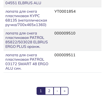
04551 ELBRUS ALU
лопата для снега
УТ0001854
пластиковая КУРС
68135 (металлическая
ручка/700х465х1360)
лопата для снега
000009510
пластиковая PATROL
85822/503028 ELBRUS
ERGO PLUS оранж.
лопата для снега
000009511
пластиковая PATROL
03172 SMART 48 ERGO
ALU син.
Нумерация страниц
Текущая страница
Page
Следующая страница
Последняя страница
1
2
›
»