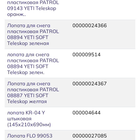
пластиковая PATROL
09143 YETI Teleskop
оранж..
Лопата для снега
00000024366
пластиковая PATROL
08894 YETI SOFT
Teleskop зеленая
лопата для снега
000009514
пластиковая PATROL
08894 YETI SOFT
Teleskop зелен.
Лопата для снега
00000024367
пластиковая PATROL
08887 YETI SOFT
Teleskop желтая
лопата KR-04 Y
000004644
штыковая
(145x210x690мм)
Лопата FLO 99053
00000027085