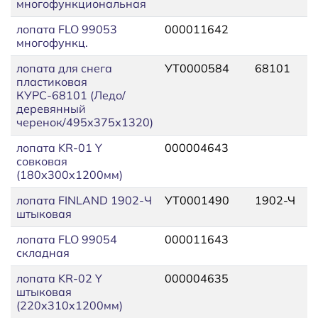
многофункциональная
лопата FLO 99053
000011642
многофункц.
лопата для снега
УТ0000584
68101
пластиковая
КУРС-68101 (Ледо/
деревянный
черенок/495х375х1320)
лопата KR-01 Y
000004643
совковая
(180x300x1200мм)
лопата FINLAND 1902-Ч
УТ0001490
1902-Ч
штыковая
лопата FLO 99054
000011643
складная
лопата KR-02 Y
000004635
штыковая
(220x310x1200мм)