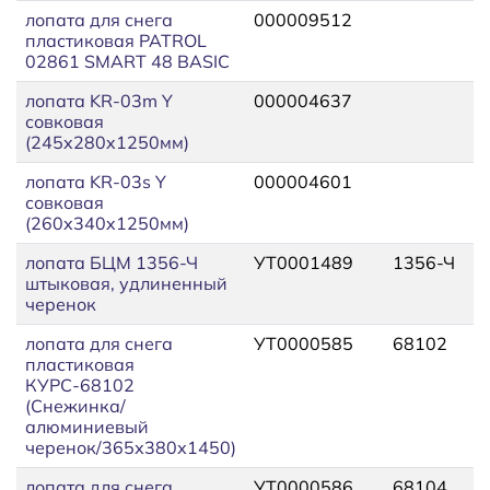
лопата для снега
000009512
пластиковая PATROL
02861 SMART 48 BASIC
лопата KR-03m Y
000004637
совковая
(245x280x1250мм)
лопата KR-03s Y
000004601
совковая
(260x340x1250мм)
лопата БЦМ 1356-Ч
УТ0001489
1356-Ч
штыковая, удлиненный
черенок
лопата для снега
УТ0000585
68102
пластиковая
КУРС-68102
(Снежинка/
алюминиевый
черенок/365х380х1450)
лопата для снега
УТ0000586
68104