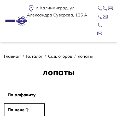
Перейти к основному содержанию
г. Калининград, ул.
Александра Суворова, 125 А
Строка навигации
Главная
Каталог
Сад, огород
лопаты
лопаты
Сортировать
По алфавиту
По алфавиту
По цене
По цене