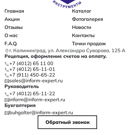
Основная навигация
Главная
Каталог
Акции
Фотогалерея
Отзывы
Новости
О нас
Контакты
F.A.Q.
Точки продаж
г. Калининград, ул. Александра Суворова, 125 А
Рецепция, оформление счетов на оплату.
+7 (4012) 65 11 00
+7 (4012) 65-11-01
+7 (911) 450-65-22
sales@inform-expert.ru
Руководитель
+7 (4012) 65-11-22
inform@inform-expert.ru
Бухгалтерия
buhgalter@inform-expert.ru
Обратный звонок