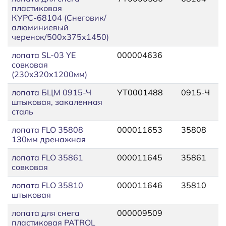
пластиковая
КУРС-68104 (Снеговик/
алюминиевый
черенок/500х375х1450)
лопата SL-03 YE
000004636
совковая
(230x320x1200мм)
лопата БЦМ 0915-Ч
УТ0001488
0915-Ч
штыковая, закаленная
сталь
лопата FLO 35808
000011653
35808
130мм дренажная
лопата FLO 35861
000011645
35861
совковая
лопата FLO 35810
000011646
35810
штыковая
лопата для снега
000009509
пластиковая PATROL