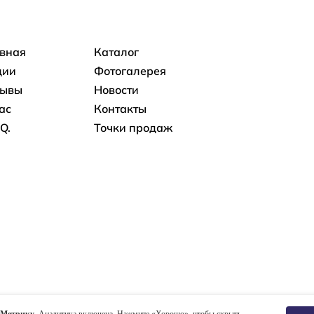
овная навигация
авная
Каталог
ции
Фотогалерея
зывы
Новости
ас
Контакты
.Q.
Точки продаж