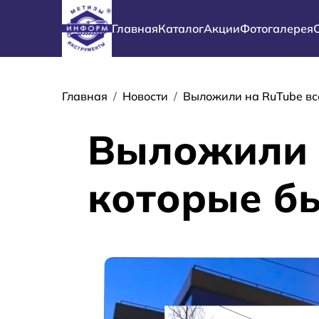
Перейти к основному содержанию
Основная навигация
Главная
Каталог
Акции
Фотогалерея
Строка навиг
Главная
Новости
Выложили на RuTube вс
Выложили н
которые б