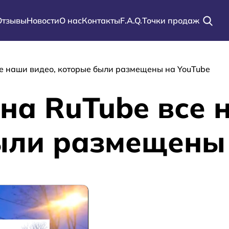
Отзывы
Новости
О нас
Контакты
F.A.Q.
Точки продаж
ации
е наши видео, которые были размещены на YouTube
а RuTube все 
ыли размещены 