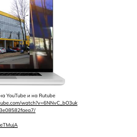
на YouTube и на Rutube
utube.com/watch?v=6NNvC_bO3uk
23e08582faea7/
cqeTMujA