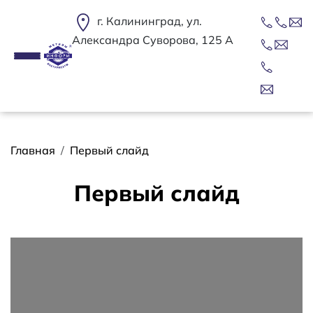
Перейти к основному содержанию
г. Калининград, ул.
Александра Суворова, 125 А
Строка навигации
Главная
Первый слайд
Первый слайд