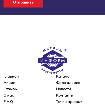
Отправить
Основная навигация
Главная
Каталог
Акции
Фотогалерея
Отзывы
Новости
О нас
Контакты
F.A.Q.
Точки продаж