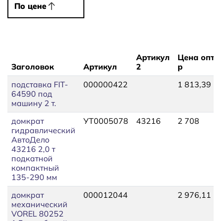
По цене
По цене
Артикул
Цена опт,
Заголовок
Артикул
2
р
подставка FIT-
000000422
1 813,39
64590 под
машину 2 т.
домкрат
УТ0005078
43216
2 708
гидравлический
АвтоДело
43216 2,0 т
подкатной
компактный
135-290 мм
домкрат
000012044
2 976,11
механический
VOREL 80252