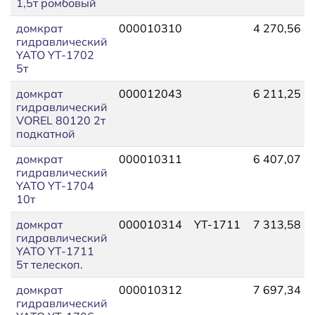
1,5т ромбовый
домкрат
000010310
4 270,56
гидравлический
YATO YT-1702
5т
домкрат
000012043
6 211,25
гидравлический
VOREL 80120 2т
подкатной
домкрат
000010311
6 407,07
гидравлический
YATO YT-1704
10т
домкрат
000010314
YT-1711
7 313,58
гидравлический
YATO YT-1711
5т телескоп.
домкрат
000010312
7 697,34
гидравлический