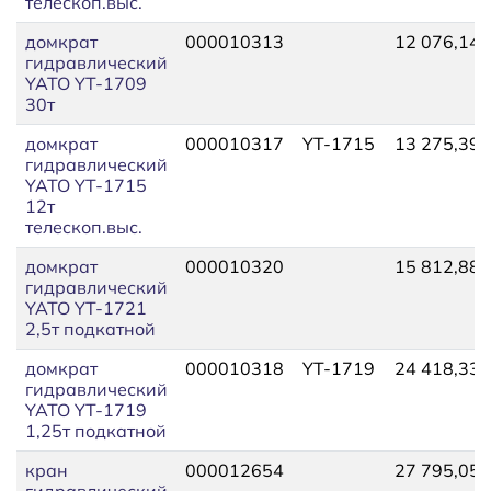
телескоп.выс.
домкрат
000010313
12 076,14
гидравлический
YATO YT-1709
30т
домкрат
000010317
YT-1715
13 275,39
гидравлический
YATO YT-1715
12т
телескоп.выс.
домкрат
000010320
15 812,88
гидравлический
YATO YT-1721
2,5т подкатной
домкрат
000010318
YT-1719
24 418,33
гидравлический
YATO YT-1719
1,25т подкатной
кран
000012654
27 795,05
гидравлический