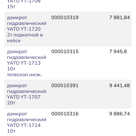
YATO YT-1706
15т
домкрат
000010319
7 881,84
гидравлический
YATO YT-1720
2т подкатной в
кейсе
домкрат
000010315
7 945,8
гидравлический
YATO YT-1713
10т
телескоп.низк.
домкрат
000010391
9 441,48
гидравлический
YATO YT-1707
20т
домкрат
000010316
9 886,74
гидравлический
YATO YT-1714
10т