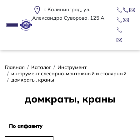
Перейти к основному содержанию
г. Калининград, ул.
Александра Суворова, 125 А
Строка навигации
Главная
Каталог
Инструмент
инструмент слесарно-монтажный и столярный
домкраты, краны
домкраты, краны
Сортировать
По алфавиту
По алфавиту