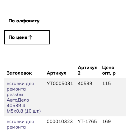
Сортировать
По алфавиту
По алфавиту
По цене
По цене
Артикул
Цена
Заголовок
Артикул
2
опт, р
Ц
вставки для
УТ0005031
40539
115
1
ремонта
резьбы
АвтоДело
40539 4
М5х0,8 (10 шт.)
вставки для
000010323
YT-1765
169
1
ремонта