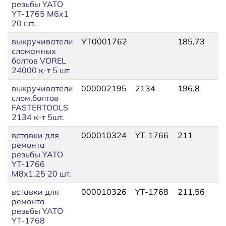
резьбы YATO
YT-1765 М6х1
20 шт.
выкручиватели
УТ0001762
185,73
2
сломанных
болтов VOREL
24000 к-т 5 шт
выкручиватели
000002195
2134
196,8
2
слом.болтов
FASTERTOOLS
2134 к-т 5шт.
вставки для
000010324
YT-1766
211
2
ремонта
резьбы YATO
YT-1766
М8х1,25 20 шт.
вставки для
000010326
YT-1768
211,56
2
ремонта
резьбы YATO
YT-1768