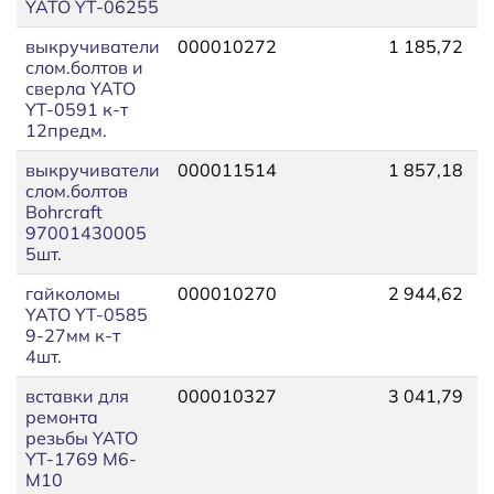
YATO YT-06255
выкручиватели
000010272
1 185,72
1
слом.болтов и
сверла YATO
YT-0591 к-т
12предм.
выкручиватели
000011514
1 857,18
2
слом.болтов
Bohrcraft
97001430005
5шт.
гайколомы
000010270
2 944,62
3
YATO YT-0585
9-27мм к-т
4шт.
вставки для
000010327
3 041,79
3
ремонта
резьбы YATO
YT-1769 М6-
М10