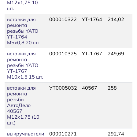
М12х1,75 10
шт.
вставки для
000010322
YT-1764
214,02
2
ремонта
резьбы YATO
YT-1764
М5х0,8 20 шт.
вставки для
000010325
YT-1767
249,69
2
ремонта
резьбы YATO
YT-1767
М10х1,5 15 шт.
вставки для
УТ0005032
40567
258
2
ремонта
резьбы
АвтоДело
40567
М12х1,75 (10
шт.)
выкручиватели
000010271
292,74
3