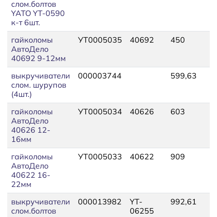
слом.болтов
YATO YT-0590
к-т 6шт.
гайколомы
УТ0005035
40692
450
4
АвтоДело
40692 9-12мм
выкручиватели
000003744
599,63
5
слом. шурупов
(4шт.)
гайколомы
УТ0005034
40626
603
6
АвтоДело
40626 12-
16мм
гайколомы
УТ0005033
40622
909
1
АвтоДело
40622 16-
22мм
выкручиватели
000013982
YT-
992,61
1
слом.болтов
06255