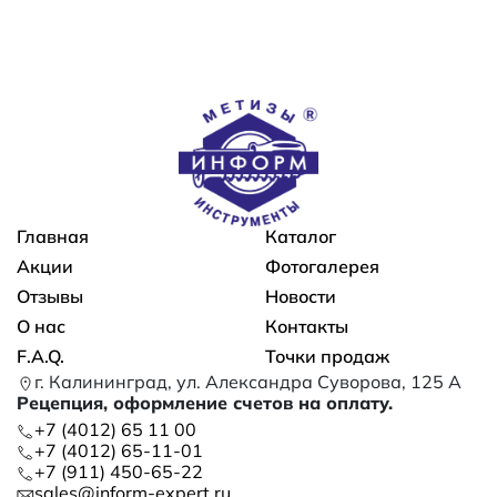
Основная навигация
Главная
Каталог
Акции
Фотогалерея
Отзывы
Новости
О нас
Контакты
F.A.Q.
Точки продаж
г. Калининград, ул. Александра Суворова, 125 А
Рецепция, оформление счетов на оплату.
+7 (4012) 65 11 00
+7 (4012) 65-11-01
+7 (911) 450-65-22
sales@inform-expert.ru