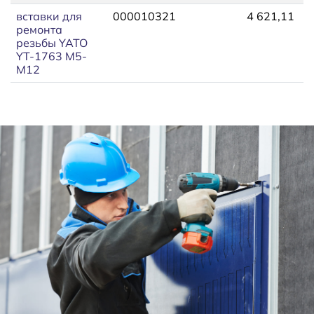
вставки для
000010321
4 621,11
5
ремонта
резьбы YATO
YT-1763 М5-
М12