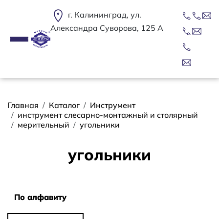
Перейти к основному содержанию
г. Калининград, ул.
Александра Суворова, 125 А
Строка навигации
Главная
Каталог
Инструмент
инструмент слесарно-монтажный и столярный
мерительный
угольники
угольники
Сортировать
По алфавиту
По алфавиту