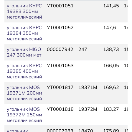
угольник КУРС
УТ0001051
141,45
141
19383 300мм
металлический
угольник КУРС
УТ0001052
147,6
147
19384 350мм
металлический
угольник HIGO
000007942
247
138,73
152
247 300мм мет
угольник КУРС
УТ0001053
166,05
166
19385 400мм
металлический
угольник MOS
УТ0001817
19371М
169,62
169
19371М 200мм
металлический
угольник MOS
УТ0001818
19372М
183,27
183
19372М 250мм
металлический
угольник
000007983
18470
175,89
193