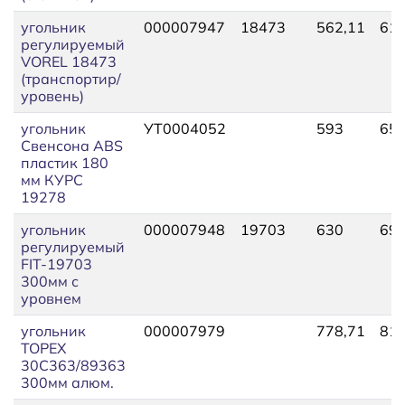
угольник
000007947
18473
562,11
617
регулируемый
VOREL 18473
(транспортир/
уровень)
угольник
УТ0004052
593
653
Свенсона ABS
пластик 180
мм КУРС
19278
угольник
000007948
19703
630
690
регулируемый
FIT-19703
300мм с
уровнем
угольник
000007979
778,71
819
TOPEX
30С363/89363
300мм алюм.