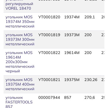
регулируемый
VOREL 18470
угольник MOS
УТ0001820
19374М
209,1
209
19374М 350мм
металлический
угольник MOS
УТ0001819
19373М
200
220
19373М 300мм
металлический
угольник MOS
УТ0001822
19614М
200
230
19614М
200x300мм
металлический
черный
угольник MOS
УТ0001821
19375М
230,26
230
19375М 400мм
металлический
угольник
000007944
857
270,6
297
FASTERTOOLS
857