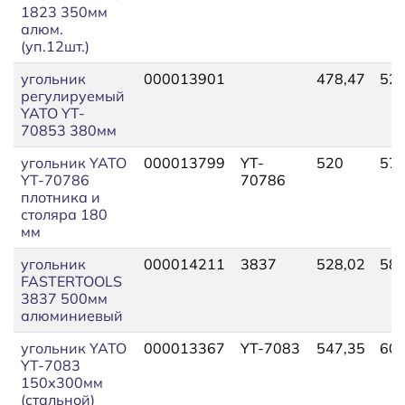
1823 350мм
алюм.
(уп.12шт.)
угольник
000013901
478,47
526
регулируемый
YATO YT-
70853 380мм
угольник YATO
000013799
YT-
520
572
YT-70786
70786
плотника и
столяра 180
мм
угольник
000014211
3837
528,02
580
FASTERTOOLS
3837 500мм
алюминиевый
угольник YATO
000013367
YT-7083
547,35
601
YT-7083
150х300мм
(стальной)