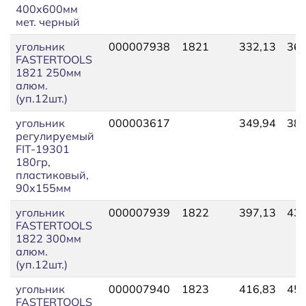
400х600мм
мет. черный
угольник
000007938
1821
332,13
365
FASTERTOOLS
1821 250мм
алюм.
(уп.12шт.)
угольник
000003617
349,94
384
регулируемый
FIT-19301
180гр,
пластиковый,
90х155мм
угольник
000007939
1822
397,13
436
FASTERTOOLS
1822 300мм
алюм.
(уп.12шт.)
угольник
000007940
1823
416,83
458
FASTERTOOLS