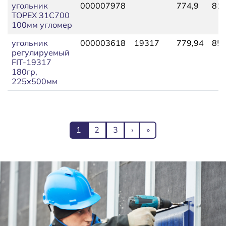
угольник
000007978
774,9
819
TOPEX 31С700
100мм угломер
угольник
000003618
19317
779,94
857
регулируемый
FIT-19317
180гр,
225х500мм
Нумерация страниц
Текущая страница
Page
Page
Следующая страница
Последняя страниц
1
2
3
›
»