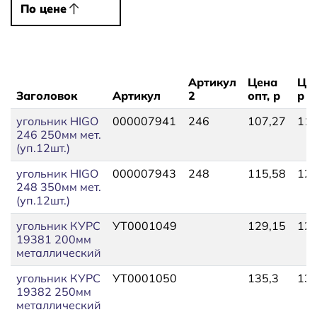
По цене
По цене
Артикул
Цена
Цен
Заголовок
Артикул
2
опт, р
р
угольник HIGO
000007941
246
107,27
118
246 250мм мет.
(уп.12шт.)
угольник HIGO
000007943
248
115,58
127
248 350мм мет.
(уп.12шт.)
угольник КУРС
УТ0001049
129,15
129
19381 200мм
металлический
угольник КУРС
УТ0001050
135,3
135
19382 250мм
металлический