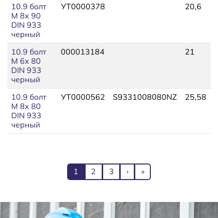
10.9 болт
УТ0000378
20,6
М 8х 90
DIN 933
черный
10.9 болт
000013184
21
М 6х 80
DIN 933
черный
10.9 болт
УТ0000562
S9331008080NZ
25,58
М 8х 80
DIN 933
черный
Нумерация страниц
Текущая страница
Page
Page
Следующая страница
Последняя страниц
1
2
3
›
»