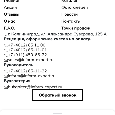
Основная навигация
Главная
Каталог
Акции
Фотогалерея
Отзывы
Новости
О нас
Контакты
F.A.Q.
Точки продаж
г. Калининград, ул. Александра Суворова, 125 А
Рецепция, оформление счетов на оплату.
+7 (4012) 65 11 00
+7 (4012) 65-11-01
+7 (911) 450-65-22
sales@inform-expert.ru
Руководитель
+7 (4012) 65-11-22
inform@inform-expert.ru
Бухгалтерия
buhgalter@inform-expert.ru
Обратный звонок