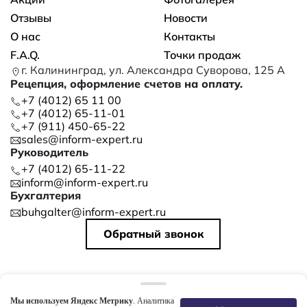
Отзывы
Новости
О нас
Контакты
F.A.Q.
Точки продаж
г. Калининград, ул. Александра Суворова, 125 А
Рецепция, оформление счетов на оплату.
+7 (4012) 65 11 00
+7 (4012) 65-11-01
+7 (911) 450-65-22
sales@inform-expert.ru
Руководитель
+7 (4012) 65-11-22
inform@inform-expert.ru
Бухгалтерия
buhgalter@inform-expert.ru
Обратный звонок
©
2026
ООО «ИНФОРМ»
Политика конфиденциальности
Мы используем Яндекс Метрику
. Аналитика