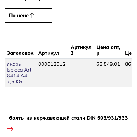
По цене
По цене
Артикул
Цена опт,
Заголовок
Артикул
2
р
Цена
якорь
000012012
68 549,01
86 8
Брюса Art.
8414 A4
7,5 KG
болты из нержавеющей стали DIN 603/931/933