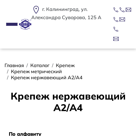
Перейти к основному содержанию
г. Калининград, ул.
Александра Суворова, 125 А
Строка навигации
Главная
Каталог
Крепеж
Крепеж метрический
Крепеж нержавеющий А2/А4
Крепеж нержавеющий
А2/А4
Сортировать
По алфавиту
По алфавиту