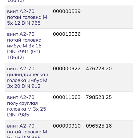
винт A2-70
000000539
потай головка М
5х 12 DIN 965
винт A2-70
000010036
потай головка
имбус М 3х 16
DIN 7991 (ISO
10642)
винт A2-70
000000922
476223 20
цилиндрическая
головка имбус М
3х 20 DIN 912
винт A2-70
000011063
798523 25
полукруглая
головка М 3х 25
DIN 7985
винт A2-70
000000910
096525 16
потай головка М
5х 16 DIN 965