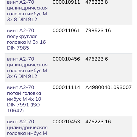
винт A2-70
000010911
476223 8
цилиндрическая
головка имбус М
3х 8 DIN 912
винт A2-70
000011061
798523 16
полукруглая
головка М 3х 16
DIN 7985
винт A2-70
000010456
476223 6
цилиндрическая
головка имбус М
3х 6 DIN 912
винт A2-70
000011114
A49800401093007
потай головка
имбус М 4х 10
DIN 7991 (ISO
10642)
винт A2-70
000010453
476223 16
цилиндрическая
головка имбус М