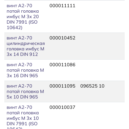
винт A2-70
000011111
потай головка
имбус М 3х 20
DIN 7991 (ISO
10642)
винт A2-70
000010452
цилиндрическая
головка имбус М
3х 14 DIN 912
винт A2-70
000011086
потай головка М
3х 16 DIN 965
винт A2-70
000011095
096525 10
потай головка М
5х 10 DIN 965
винт A2-70
000010037
потай головка
имбус М 3х 10
DIN 7991 (ISO
10642)