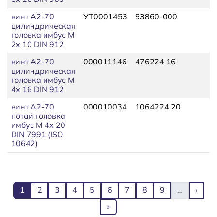
винт A2-70
УТ0001453
93860-000
цилиндрическая
головка имбус М
2х 10 DIN 912
винт A2-70
000011146
476224 16
цилиндрическая
головка имбус М
4х 16 DIN 912
винт A2-70
000010034
1064224 20
потай головка
имбус М 4х 20
DIN 7991 (ISO
10642)
Нумерация страниц
Текущая страница
Page
Page
Page
Page
Page
Page
Page
Page
След
1
2
3
4
5
6
7
8
9
…
›
Последняя страница
»