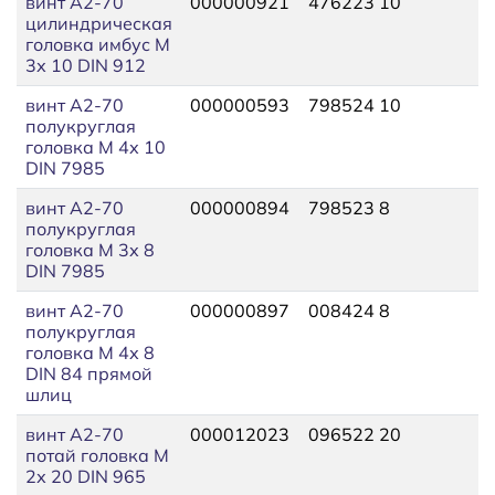
винт A2-70
000000921
476223 10
цилиндрическая
головка имбус М
3х 10 DIN 912
винт A2-70
000000593
798524 10
полукруглая
головка М 4х 10
DIN 7985
винт A2-70
000000894
798523 8
полукруглая
головка М 3х 8
DIN 7985
винт A2-70
000000897
008424 8
полукруглая
головка М 4х 8
DIN 84 прямой
шлиц
винт A2-70
000012023
096522 20
потай головка М
2х 20 DIN 965