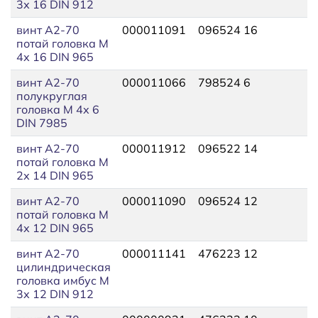
3х 16 DIN 912
винт A2-70
000011091
096524 16
потай головка М
4х 16 DIN 965
винт A2-70
000011066
798524 6
полукруглая
головка М 4х 6
DIN 7985
винт A2-70
000011912
096522 14
потай головка М
2х 14 DIN 965
винт A2-70
000011090
096524 12
потай головка М
4х 12 DIN 965
винт A2-70
000011141
476223 12
цилиндрическая
головка имбус М
3х 12 DIN 912