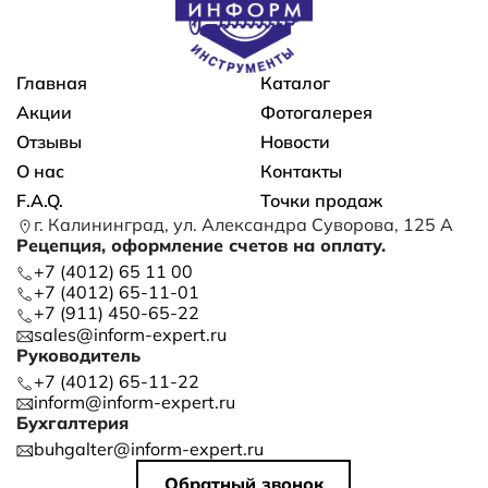
Основная навигация
Главная
Каталог
Акции
Фотогалерея
Отзывы
Новости
О нас
Контакты
F.A.Q.
Точки продаж
г. Калининград, ул. Александра Суворова, 125 А
Рецепция, оформление счетов на оплату.
+7 (4012) 65 11 00
+7 (4012) 65-11-01
+7 (911) 450-65-22
sales@inform-expert.ru
Руководитель
+7 (4012) 65-11-22
inform@inform-expert.ru
Бухгалтерия
buhgalter@inform-expert.ru
Обратный звонок