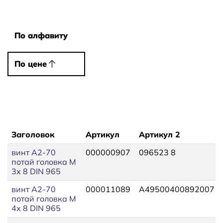
Сортировать
По алфавиту
По алфавиту
По цене
По цене
Заголовок
Артикул
Артикул 2
винт A2-70
000000907
096523 8
потай головка М
3х 8 DIN 965
винт A2-70
000011089
A49500400892007
потай головка М
4х 8 DIN 965