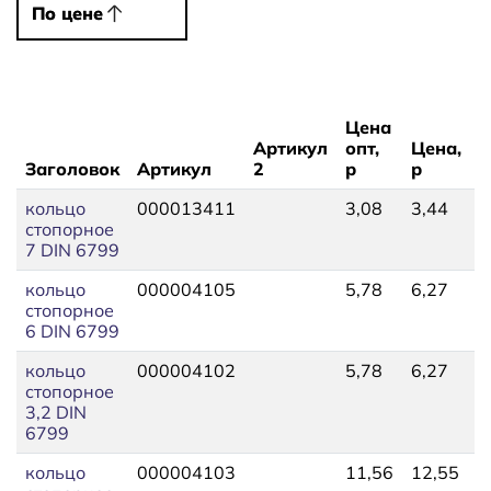
По цене
По цене
Цена
Артикул
опт,
Цена,
Заголовок
Артикул
2
р
р
Н
кольцо
000013411
3,08
3,44
1
стопорное
7 DIN 6799
кольцо
000004105
5,78
6,27
1
стопорное
6 DIN 6799
кольцо
000004102
5,78
6,27
1
стопорное
3,2 DIN
6799
кольцо
000004103
11,56
12,55
3