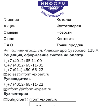
Основная навигация
Главная
Каталог
Акции
Фотогалерея
Отзывы
Новости
О нас
Контакты
F.A.Q.
Точки продаж
г. Калининград, ул. Александра Суворова, 125 А
Рецепция, оформление счетов на оплату.
+7 (4012) 65 11 00
+7 (4012) 65-11-01
+7 (911) 450-65-22
sales@inform-expert.ru
Руководитель
+7 (4012) 65-11-22
inform@inform-expert.ru
Бухгалтерия
buhgalter@inform-expert.ru