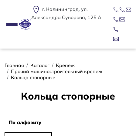
Перейти к основному содержанию
г. Калининград, ул.
Александра Суворова, 125 А
Строка навигации
Главная
Каталог
Крепеж
Прочий машиностроительный крепеж
Кольца стопорные
Кольца стопорные
Сортировать
По алфавиту
По алфавиту