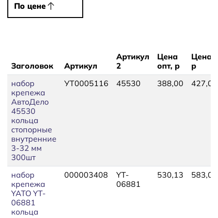
По цене
По цене
Артикул
Цена
Цена,
Заголовок
Артикул
2
опт, р
р
набор
УТ0005116
45530
388,00
427,00
крепежа
АвтоДело
45530
кольца
стопорные
внутренние
3-32 мм
300шт
набор
000003408
YT-
530,13
583,02
крепежа
06881
YATO YT-
06881
кольца