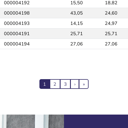
000004192
15,50
18,82
000004198
43,05
24,60
000004193
14,15
24,97
000004191
25,71
25,71
000004194
27,06
27,06
Текущая страница
Page
Page
Следующая страница
Последняя страниц
1
2
3
›
»