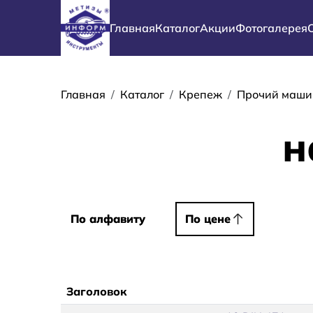
Перейти к основному содержанию
Основная навигация
Главная
Каталог
Акции
Фотогалерея
Строка навиг
Главная
Каталог
Крепеж
Прочий маши
н
Сортировать
По алфавиту
По алфавиту
По цене
По цене
Заголовок