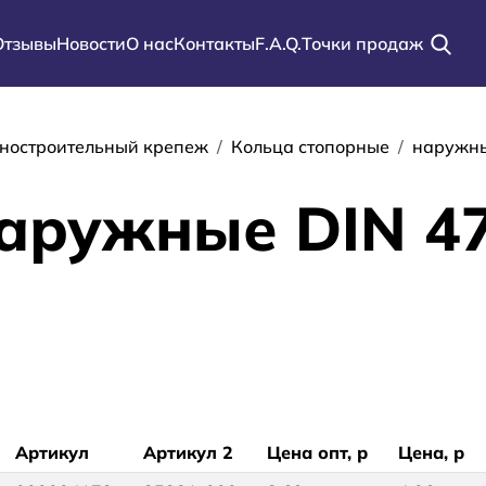
Отзывы
Новости
О нас
Контакты
F.A.Q.
Точки продаж
ации
ностроительный крепеж
Кольца стопорные
наружны
аружные DIN 4
Артикул
Артикул 2
Цена опт, р
Цена, р