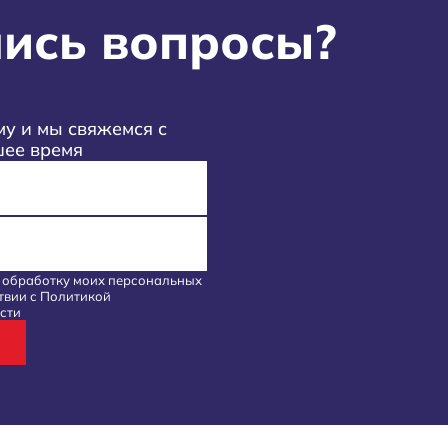
ись вопросы?
у и мы свяжемся с
шее время
а обработку моих
персональных
твии с
Политикой
сти