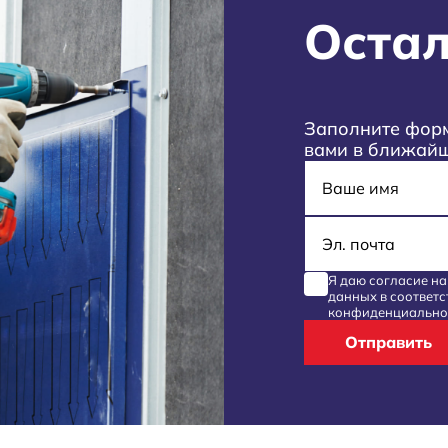
Остал
Заполните форм
вами в ближай
Имя
E-mail
Я даю согласие н
данных
в соответс
конфиденциально
Отправить