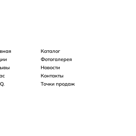
овная навигация
авная
Каталог
ции
Фотогалерея
зывы
Новости
ас
Контакты
.Q.
Точки продаж