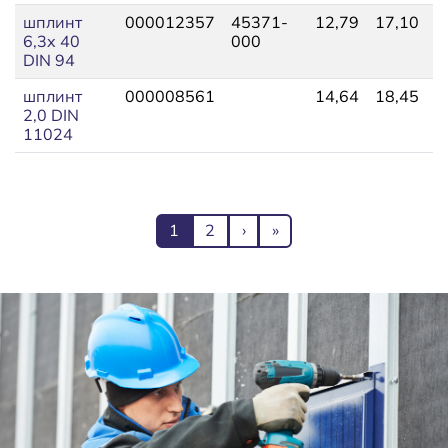
шплинт
000012357
45371-
12,79
17,10
8
6,3x 40
000
DIN 94
шплинт
000008561
14,64
18,45
8
2,0 DIN
11024
Нумерация страниц
Текущая страница
Page
Следующая страница
Последняя страница
1
2
›
»