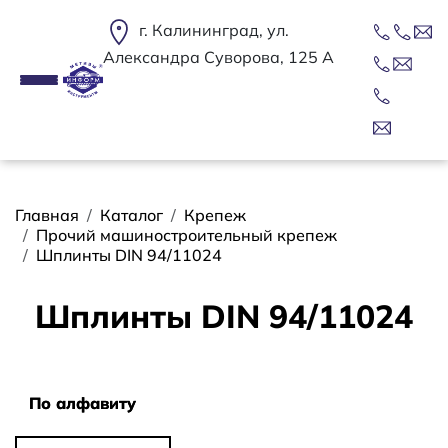
Перейти к основному содержанию
г. Калининград, ул.
Александра Суворова, 125 А
Строка навигации
Главная
Каталог
Крепеж
Прочий машиностроительный крепеж
Шплинты DIN 94/11024
Шплинты DIN 94/11024
Сортировать
По алфавиту
По алфавиту