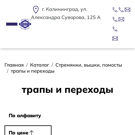
Перейти к основному содержанию
г. Калининград, ул.
Александра Суворова, 125 А
Строка навигации
Главная
Каталог
Стремянки, вышки, помосты
трапы и переходы
трапы и переходы
Сортировать
По алфавиту
По алфавиту
По цене
По цене