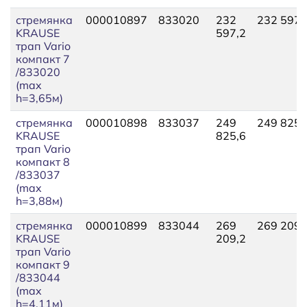
стремянка
000010897
833020
232
232 597,
KRAUSE
597,2
трап Vario
компакт 7
/833020
(max
h=3,65м)
стремянка
000010898
833037
249
249 825,
KRAUSE
825,6
трап Vario
компакт 8
/833037
(max
h=3,88м)
стремянка
000010899
833044
269
269 209,
KRAUSE
209,2
трап Vario
компакт 9
/833044
(max
h=4,11м)