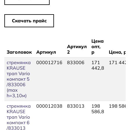
Скачать прайс
Цена
Артикул
опт,
Заголовок
Артикул
2
р
Цена, р
стремянка
000012716
833006
171
171 442,
KRAUSE
442,8
трап Vario
компакт 5
/833006
(max
h=3,10м)
стремянка
000012038
833013
198
198 586,
KRAUSE
586,8
трап Vario
компакт 6
/833013