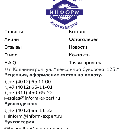
Основная навигация
Главная
Каталог
Акции
Фотогалерея
Отзывы
Новости
О нас
Контакты
F.A.Q.
Точки продаж
г. Калининград, ул. Александра Суворова, 125 А
Рецепция, оформление счетов на оплату.
+7 (4012) 65 11 00
+7 (4012) 65-11-01
+7 (911) 450-65-22
sales@inform-expert.ru
Руководитель
+7 (4012) 65-11-22
inform@inform-expert.ru
Бухгалтерия
buhgalter@inform-expert.ru