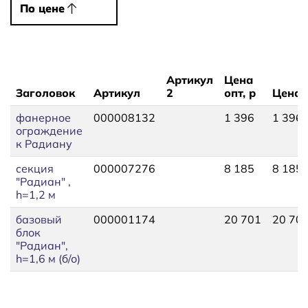
По цене
По цене
Артикул
Цена
Заголовок
Артикул
2
опт, р
Цена,
фанерное
000008132
1 396
1 396,
ограждение
к Радиану
секция
000007276
8 185
8 185,
"Радиан" ,
h=1,2 м
базовый
000001174
20 701
20 701
блок
"Радиан",
h=1,6 м (б/о)