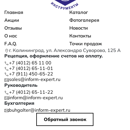
Основная навигация
Главная
Каталог
Акции
Фотогалерея
Отзывы
Новости
О нас
Контакты
F.A.Q.
Точки продаж
г. Калининград, ул. Александра Суворова, 125 А
Рецепция, оформление счетов на оплату.
+7 (4012) 65 11 00
+7 (4012) 65-11-01
+7 (911) 450-65-22
sales@inform-expert.ru
Руководитель
+7 (4012) 65-11-22
inform@inform-expert.ru
Бухгалтерия
buhgalter@inform-expert.ru
Обратный звонок