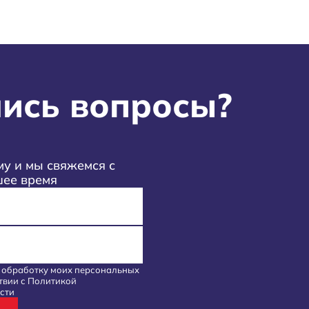
ись вопросы?
у и мы свяжемся с
шее время
а обработку моих
персональных
твии с
Политикой
сти