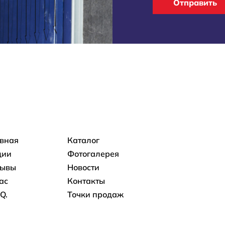
Отправить
овная навигация
авная
Каталог
ции
Фотогалерея
зывы
Новости
ас
Контакты
.Q.
Точки продаж