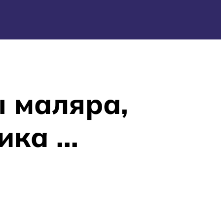
ы маляра,
ка ...